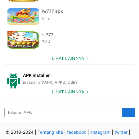
iw777 apk
6.1.2
st777
7.2.4
LIHAT LAINNYA
APK Installer
instalar o XAPK, APKS, OBB?
LIHAT LAINNYA
© 2018-2024
|
Tentang kita
|
facebook
|
instagram
|
twitter
|