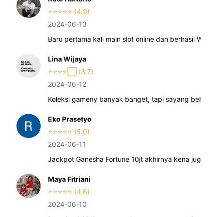
⭐️⭐️⭐️⭐️⭐️ (4.9)
2024-06-13
Baru pertama kali main slot online dan berhasil WD 3
Lina Wijaya
⭐️⭐️⭐️⭐️⬜️ (3.7)
2024-06-12
Koleksi gameny banyak banget, tapi sayang beberapa
Eko Prasetyo
⭐️⭐️⭐️⭐️⭐️ (5.0)
2024-06-11
Jackpot Ganesha Fortune 10jt akhirnya kena juga! Ga
Maya Fitriani
⭐️⭐️⭐️⭐️⭐️ (4.6)
2024-06-10