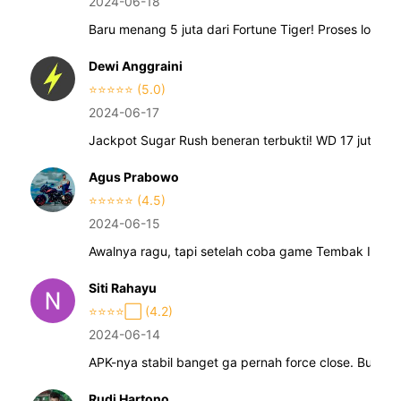
2024-06-18
Baru menang 5 juta dari Fortune Tiger! Proses login
Dewi Anggraini
⭐️⭐️⭐️⭐️⭐️ (5.0)
2024-06-17
Jackpot Sugar Rush beneran terbukti! WD 17 juta ke
Agus Prabowo
⭐️⭐️⭐️⭐️⭐️ (4.5)
2024-06-15
Awalnya ragu, tapi setelah coba game Tembak Ikanny
Siti Rahayu
⭐️⭐️⭐️⭐️⬜️ (4.2)
2024-06-14
APK-nya stabil banget ga pernah force close. Buat yg
Rudi Hartono