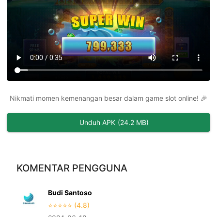
Nikmati momen kemenangan besar dalam game slot online! 🎉
Unduh APK
(
24.2 MB
)
KOMENTAR PENGGUNA
Budi Santoso
⭐️⭐️⭐️⭐️⭐️ (4.8)